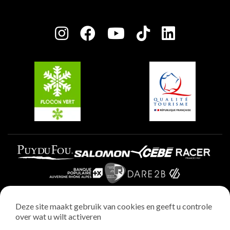
Huis van de eigenaar
Plagne Bellecôte
Press room
Plagne Centre
Charter van toegewijde spelers
Plagne Soleil
Groepen en seminars
Belle Plagne
Plagne Villages
Plagne Aime 2000
Deze site maakt gebruik van cookies en geeft u controle
over wat u wilt activeren
Wettelijke vermeldingen