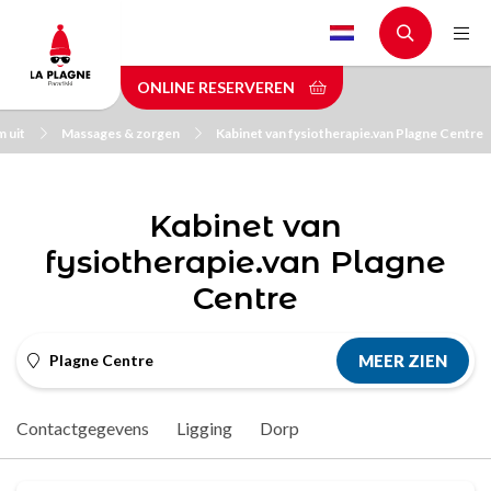
Skip
to
main
ONLINE RESERVEREN
content
m uit
Massages & zorgen
Kabinet van fysiotherapie.van Plagne Centre
Kabinet van
fysiotherapie.van Plagne
Centre
Plagne Centre
MEER ZIEN
Contactgegevens
Ligging
Dorp