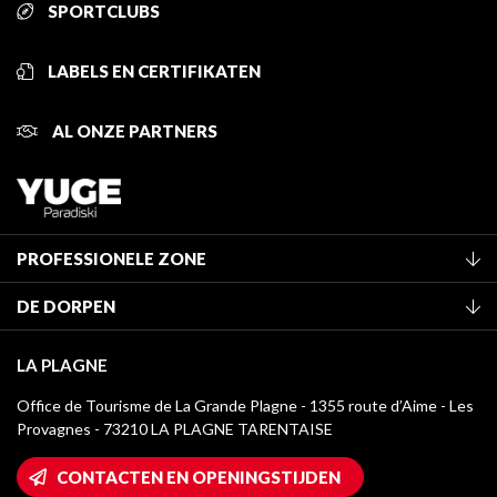
SPORTCLUBS
LABELS EN CERTIFIKATEN
AL ONZE PARTNERS
PROFESSIONELE ZONE
Lid worden van het kantoor
DE DORPEN
Classificatie van de gemeubileerde accommodaties
La Plagne Vallée
Verblijfstaks
LA PLAGNE
Montchavin - Les Coches
Mediatheek
Office de Tourisme de La Grande Plagne - 1355 route d’Aime - Les
Champagny-en-Vanoise
Provagnes - 73210 LA PLAGNE TARENTAISE
La Plagne logo's
Montalbert
Wifi toegang
CONTACTEN EN OPENINGSTIJDEN
Plagne 1800