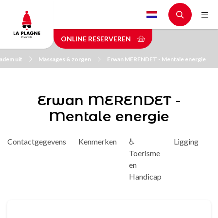
Skip
to
main
ONLINE RESERVEREN
content
 adem uit
Massages & zorgen
Erwan MERENDET - Mentale energie
Erwan MERENDET -
Mentale energie
Contactgegevens
Kenmerken
♿
Ligging
D
Toerisme
en
Handicap