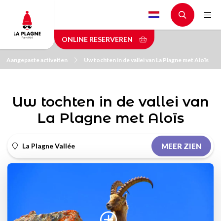
Skip
to
main
ONLINE RESERVEREN
content
Aangepaste activeiten
Uw tochten in de vallei van La Plagne met Aloïs
Uw tochten in de vallei van
La Plagne met Aloïs
La Plagne Vallée
MEER ZIEN