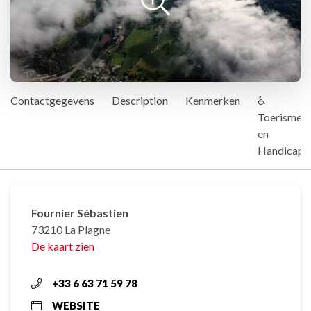
Contactgegevens
Description
Kenmerken
♿
Toerisme
en
Handicap
Fournier Sébastien
73210 La Plagne
De kaart zien
+33 6 63 71 59 78
WEBSITE