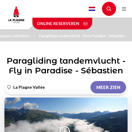
Skip
to
main
ONLINE RESERVEREN
content
epaste activeiten
Paragliding tandemvlucht - Fly in Paradise - Sébastien
Paragliding tandemvlucht -
Fly in Paradise - Sébastien
La Plagne Vallée
MEER ZIEN