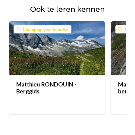
Ook te leren kennen
Champagny en Vanoise
Cham
Matthieu RONDOUIN -
Matth
Berggids
bergg