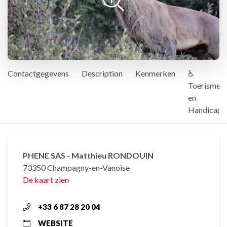
Contactgegevens
Description
Kenmerken
♿
Toerisme
en
Handicap
PHENE SAS - Matthieu RONDOUIN
73350 Champagny-en-Vanoise
De kaart zien
+33 6 87 28 20 04
WEBSITE