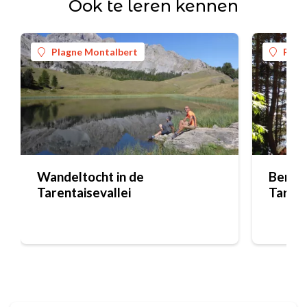
Ook te leren kennen
Plagne Montalbert
Plag
Wandeltocht in de
Bergb
Tarentaisevallei
Tarent