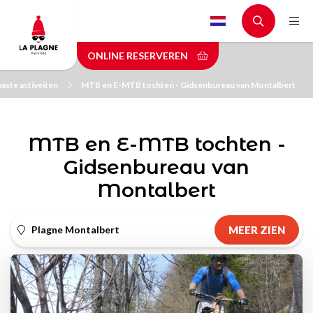
Skip
to
main
ONLINE RESERVEREN
content
aste activeiten
MTB en E-MTB tochten - Gidsenbureau van Montalbert
MTB en E-MTB tochten -
Gidsenbureau van
Montalbert
Plagne Montalbert
MEER ZIEN