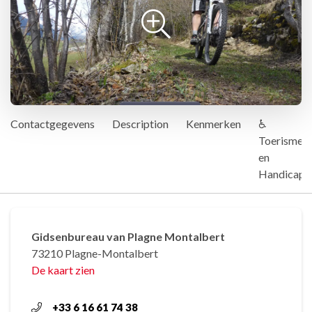
Contactgegevens
Description
Kenmerken
♿
Toerisme
en
Handicap
Gidsenbureau van Plagne Montalbert
73210 Plagne-Montalbert
De kaart zien
+33 6 16 61 74 38