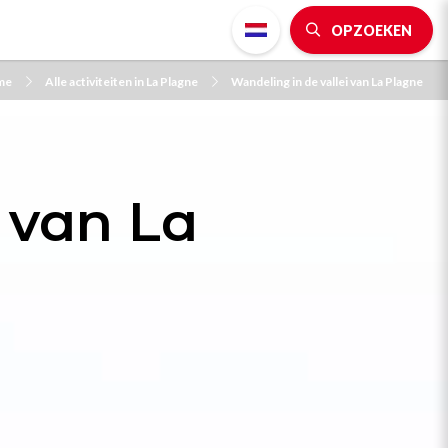
OPZOEKEN
me
Alle activiteiten in La Plagne
Wandeling in de vallei van La Plagne
 van La