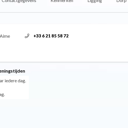
Contactgegevens
Kenmerken
Ligging
Dorp
 Aime
+33 6 21 85 58 72
eningstijden
ar iedere dag.
ag.