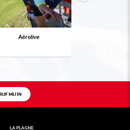
Aérolive
Bobsleigh, skel
Uniek in fra
IJF MIJ IN
LA PLAGNE