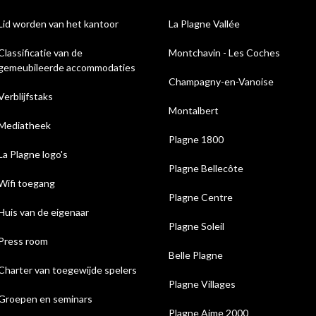
Lid worden van het kantoor
La Plagne Vallée
Classificatie van de
Montchavin - Les Coches
gemeubileerde accommodaties
Champagny-en-Vanoise
Verblijfstaks
Montalbert
Mediatheek
Plagne 1800
La Plagne logo's
Plagne Bellecôte
Wifi toegang
Plagne Centre
Huis van de eigenaar
Plagne Soleil
Press room
Belle Plagne
Charter van toegewijde spelers
Plagne Villages
Groepen en seminars
Plagne Aime 2000