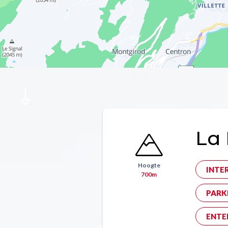
La 
Hoogte
INTE
700m
PARK
ENTE