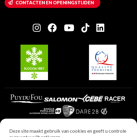
CONTACTEN EN OPENINGSTIJDEN
Plagne 1800
Huis van de eigenaar
Plagne Bellecôte
Press room
Plagne Centre
Charter van toegewijde spelers
Plagne Soleil
Groepen en seminars
Belle Plagne
Plagne Villages
Plagne Aime 2000
Deze site maakt gebruik van cookies en geeft u controle
over wat u wilt activeren