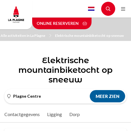
Skip
to
main
ONLINE RESERVEREN
content
Alle activiteiten in La Plagne
Elektrische mountainbiketocht op sneeuw
Elektrische
mountainbiketocht op
sneeuw
Plagne Centre
MEER ZIEN
Contactgegevens
Ligging
Dorp