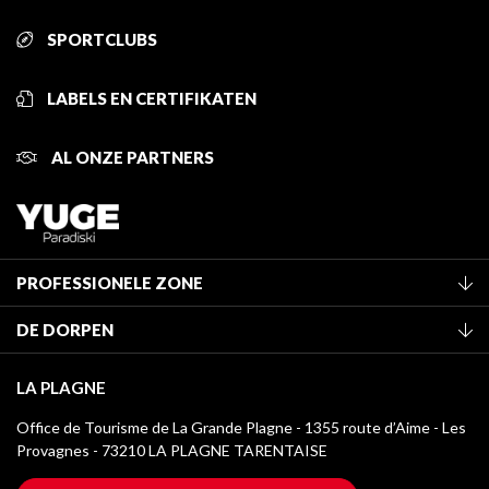
SPORTCLUBS
LABELS EN CERTIFIKATEN
AL ONZE PARTNERS
PROFESSIONELE ZONE
Lid worden van het kantoor
DE DORPEN
Classificatie van de gemeubileerde accommodaties
La Plagne Vallée
Verblijfstaks
LA PLAGNE
Montchavin - Les Coches
Mediatheek
Office de Tourisme de La Grande Plagne - 1355 route d’Aime - Les
Champagny-en-Vanoise
Provagnes - 73210 LA PLAGNE TARENTAISE
La Plagne logo's
Montalbert
Wifi toegang