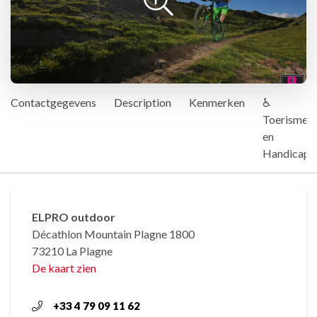
Contactgegevens
Description
Kenmerken
♿
Toerisme
en
Handicap
ELPRO outdoor
Décathlon Mountain Plagne 1800
73210 La Plagne
De kaart zien
+33 4 79 09 11 62