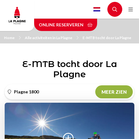
Skip
to
main
ONLINE RESERVEREN
content
Home
Alle activiteiten in La Plagne
E-MTB tocht door La Plagne
E-MTB tocht door La
Plagne
Plagne 1800
MEER ZIEN