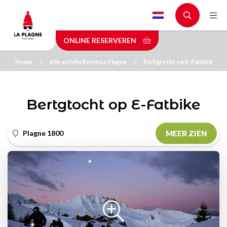
Skip
to
main
ONLINE RESERVEREN
content
Home
Alle activiteiten in La Plagne
Bertgtocht op E-Fatbike
Bertgtocht op E-Fatbike
Plagne 1800
MEER ZIEN