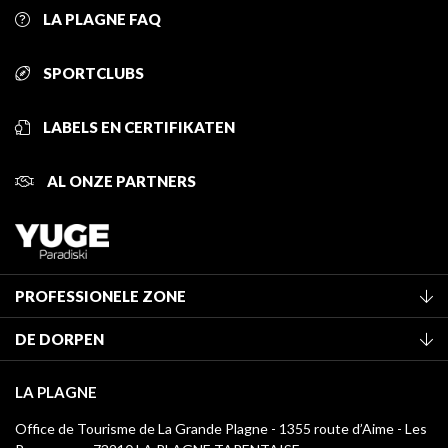
LA PLAGNE FAQ
SPORTCLUBS
LABELS EN CERTIFIKATEN
AL ONZE PARTNERS
PROFESSIONELE ZONE
Lid worden van het kantoor
DE DORPEN
Classificatie van de gemeubileerde accommodaties
La Plagne Vallée
Verblijfstaks
LA PLAGNE
Montchavin - Les Coches
Mediatheek
Office de Tourisme de La Grande Plagne - 1355 route d’Aime - Les
Champagny-en-Vanoise