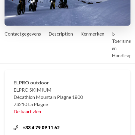
Contactgegevens
Description
Kenmerken
♿
Toerisme
en
Handicap
ELPRO outdoor
ELPRO SKIMIUM
Décathlon Mountain Plagne 1800
73210 La Plagne
De kaart zien
+33 4 79 09 11 62