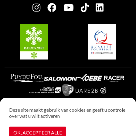
Plagne Centre
Charter van toegewijde spelers
Plagne Soleil
Groepen en seminars
Belle Plagne
Plagne Villages
Plagne Aime 2000
Deze site maakt gebruik van cookies en geeft u controle
over wat u wilt activeren
Wettelijke vermeldingen
Privacybeleid
OK, ACCEPTEER ALLE
Realisatie : StudioJuillet