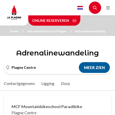
Skip
to
main
ONLINE RESERVEREN
content
Home
Alle activiteiten in La Plagne
Adrenalinewandeling
Adrenalinewandeling
Plagne Centre
MEER ZIEN
Contactgegevens
Ligging
Dorp
MCF Mountainbikeschool Paradibike
Plagne Centre