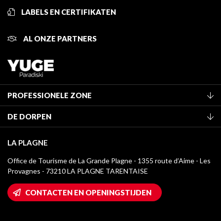
LABELS EN CERTIFIKATEN
AL ONZE PARTNERS
PROFESSIONELE ZONE
Lid worden van het kantoor
DE DORPEN
Classificatie van de gemeubileerde accommodaties
La Plagne Vallée
Verblijfstaks
LA PLAGNE
Montchavin - Les Coches
Mediatheek
Office de Tourisme de La Grande Plagne - 1355 route d’Aime - Les
Champagny-en-Vanoise
Provagnes - 73210 LA PLAGNE TARENTAISE
La Plagne logo's
Montalbert
Wifi toegang
CONTACTEN EN OPENINGSTIJDEN
Plagne 1800
Huis van de eigenaar
Plagne Bellecôte
Press room