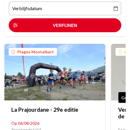
Verblijfsdatum
Plagne Montalbert
Ch
Grat
La Prajourdane - 29e editie
Verk
de t
d'Ev
Op 06/08/2026
Sportwedstrijd
Exposi