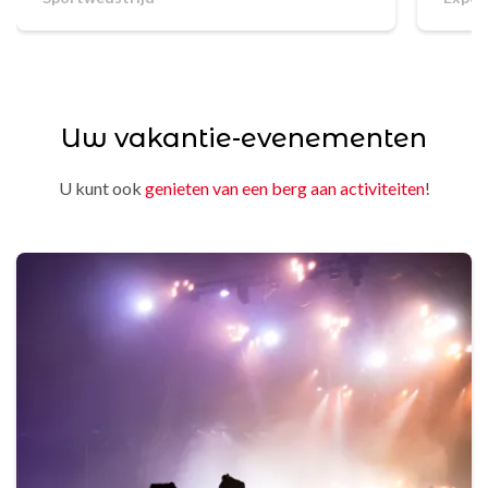
comm
Uw vakantie-evenementen
U kunt ook
genieten van een berg aan activiteiten
!