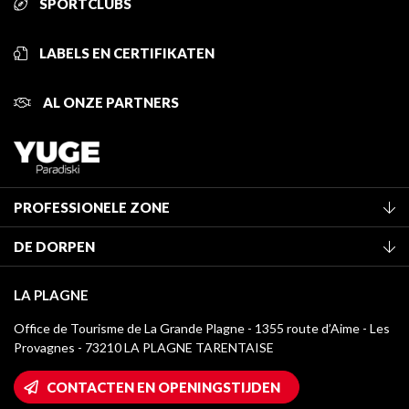
SPORTCLUBS
LABELS EN CERTIFIKATEN
AL ONZE PARTNERS
PROFESSIONELE ZONE
Lid worden van het kantoor
DE DORPEN
Classificatie van de gemeubileerde accommodaties
La Plagne Vallée
Verblijfstaks
LA PLAGNE
Montchavin - Les Coches
Mediatheek
Office de Tourisme de La Grande Plagne - 1355 route d’Aime - Les
Champagny-en-Vanoise
Provagnes - 73210 LA PLAGNE TARENTAISE
La Plagne logo's
Montalbert
Wifi toegang
CONTACTEN EN OPENINGSTIJDEN
Plagne 1800
Huis van de eigenaar