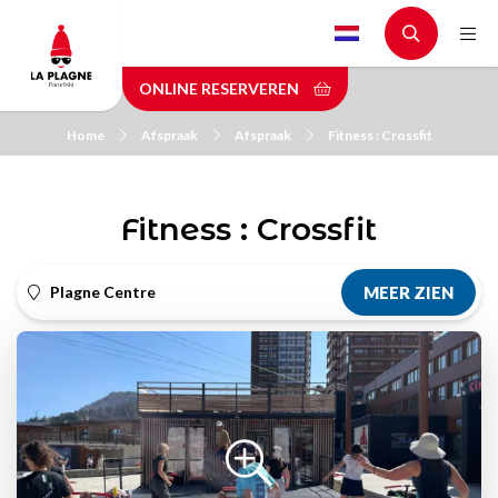
Skip
to
main
ONLINE RESERVEREN
content
Home
Afspraak
Afspraak
Fitness : Crossfit
Fitness : Crossfit
Plagne Centre
MEER ZIEN