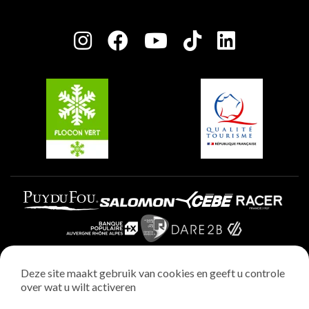
Plagne Bellecôte
Press room
Plagne Centre
Charter van toegewijde spelers
Plagne Soleil
Groepen en seminars
Belle Plagne
Plagne Villages
Plagne Aime 2000
Deze site maakt gebruik van cookies en geeft u controle
over wat u wilt activeren
Wettelijke vermeldingen
Privacybeleid