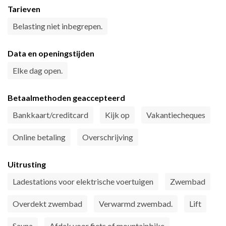
Tarieven
Belasting niet inbegrepen.
Data en openingstijden
Elke dag open.
Betaalmethoden geaccepteerd
Bankkaart/creditcard
Kijk op
Vakantiecheques
Online betaling
Overschrijving
Uitrusting
Ladestations voor elektrische voertuigen
Zwembad
Overdekt zwembad
Verwarmd zwembad.
Lift
Sauna
Afdak voor fiets of mountainbike