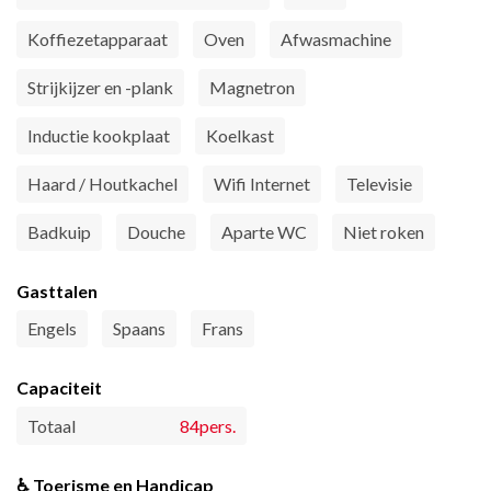
Koffiezetapparaat
Oven
Afwasmachine
Strijkijzer en -plank
Magnetron
Inductie kookplaat
Koelkast
Haard / Houtkachel
Wifi Internet
Televisie
Badkuip
Douche
Aparte WC
Niet roken
Gasttalen
Engels
Spaans
Frans
Capaciteit
Totaal
84pers.
♿ Toerisme en Handicap