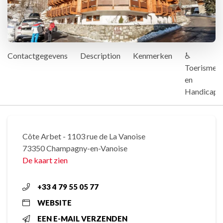
Contactgegevens
Description
Kenmerken
♿
Toerisme
en
Handicap
Côte Arbet - 1103 rue de La Vanoise
73350 Champagny-en-Vanoise
De kaart zien
+33 4 79 55 05 77
WEBSITE
EEN E-MAIL VERZENDEN