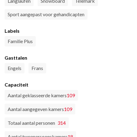
Langlaufen
Snowboard
Telemark
Sport aangepast voor gehandicapten
Labels
Familie Plus
Gasttalen
Engels
Frans
Capaciteit
Aantal geklasseerde kamers
109
Aantal aangegeven kamers
109
Totaal aantal personen
314
Aantal tweepersoonskamers
18