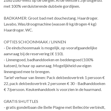
Zuid/Zuid-West op de bergen. Al de vensters zijn uitgerust
met 100% verduisterende dubbele gordijnen.
BADKAMER: Groot bad met douchestang. Haardroger.
Lavabo, Was/droogmachine (wassen 8 kg/drogen 4 kg)
Haardroger. WC.
OPTIES SCHOONMAAK / LINNEN
- De eindschoonmaak is mogelijk, op voorafgaandelijke
aanvraag bij de reservering (€ 110).
- Linnengoed, badhanddoeken en beddengoed (100%
katoen), te huur op aanvraag. Mogelijkheid uw eigen
linnengoed mee te brengen.
Tarief verhuur van linnen: Pack dekbedovertrek 1 persoon €
22, pack dekbedovertrek 2 personen € 30 - Badhanddoeken
€ 7/persoon. Keukenhanddoek is voorzien in de huurmand.
GRATIS SHUTTLES
- gratis gondelbaan die Belle Plagne met Bellecôte verbindt,