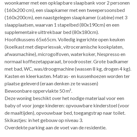
woonkamer met een opklapbare slaapbank voor 2 personen
(160x200 cm), een slaapkamer met een tweepersoonsbed
(160x200cm), een naastgelegen slaapkamer (cabine) met 3
slaapplaatsen, waarvan 1 stapelbed (80x190cm) en een
supplementaire uittrekbaar bed (80x180cm).
Hoofdkussens 65x65cm. Volledig ingerichte open keuken
(koelkast met diepvriesvak, vitroceramische kookplaten,
afwasmachine), microgolfoven, waterkoker, Nespresso en
normaal koffiezetapparaat, broodrooster. Grote badkamer
met bad, WC, was/droogmachine (wassen 8 kg, drogen 4 kg).
Kasten en kleerkasten. Matras- en kussenhoezen worden ter
plaatse geleverd (eraan denken ze te wassen)
Bewoonbare oppervlakte 50 m².
Deze woning beschikt over het nodige materiaal voor een
baby of voor jonge kinderen: opvouwbare kinderstoel (voor
de maaltijden), opvouwbaar bed, toegangstrap naar toilet.
Skikastjes: in het gebouw op niveau 3.
Overdekte parking aan de voet van de residentie.