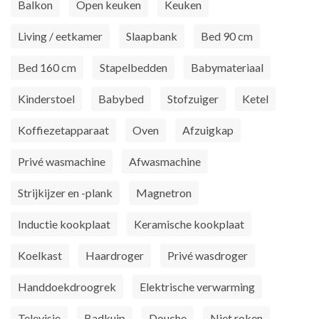
Balkon
Open keuken
Keuken
Living / eetkamer
Slaapbank
Bed 90 cm
Bed 160 cm
Stapelbedden
Babymateriaal
Kinderstoel
Babybed
Stofzuiger
Ketel
Koffiezetapparaat
Oven
Afzuigkap
Privé wasmachine
Afwasmachine
Strijkijzer en -plank
Magnetron
Inductie kookplaat
Keramische kookplaat
Koelkast
Haardroger
Privé wasdroger
Handdoekdroogrek
Elektrische verwarming
Televisie
Badkuip
Douche
Niet roken