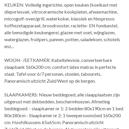
KEUKEN: Volledig ingerichte, open keuken (koelkast met
diepvriesvak, vitroceramische kookplaten, afwasmachine,
microgolf-oven/grill, waterkoker, klassiek en Nespresso
koffiezetapparaat, broodrooster, raclette- EN fonduestel,
alle benodigde keukengerei, glazen met voet, wijnglazen,
waterglazen, fruitpers, pannen, potten, saladekom, schotels
enz...
WOON- /EETKAMER: Kabeltelevisie, converteerbare
slaapbank 160x200 cm, comfort latex matras in perfecte
staat. Tafel voor 6/7 personen, stoelen, tabourets.
Panoramisch uitzicht Zuid/West op de bergen.
SLAAPKAMERS: Nieuw beddegoed, alle slaapplaatsen zijn
uitgerust met dekbedden, beschermhoezen. Afmeting
beddegoed: - slaapkamer nr 1: 2 bedden 80x190cm en 1 bed
80x180cm - Slaapkamer nr 2; 1 tweepersoonsbed 160x200
cm. Hoofdkussens 65x65cm. Panoramisch uitzicht