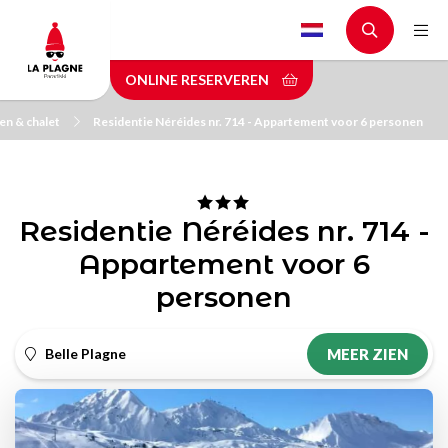
Skip
to
main
ONLINE RESERVEREN
content
n & chalet
Residentie Néréides nr. 714 - Appartement voor 6 personen
Residentie Néréides nr. 714 -
Appartement voor 6
personen
Belle Plagne
MEER ZIEN