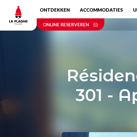
Skip
ONTDEKKEN
ACCOMMODATIES
U
to
main
ONLINE RESERVEREN
content
Résiden
301 - 