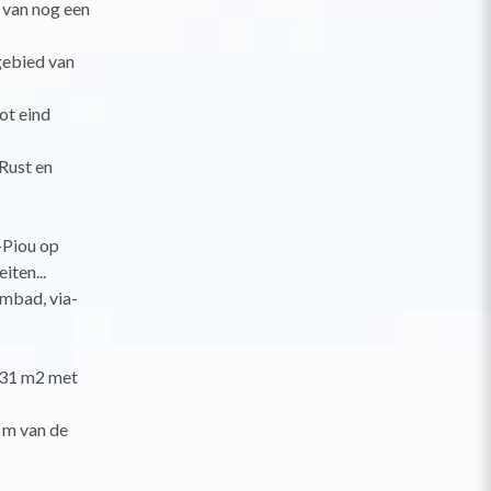
 van nog een
gebied van
ot eind
Rust en
-Piou op
iten...
mbad, via-
 31 m2 met
 m van de