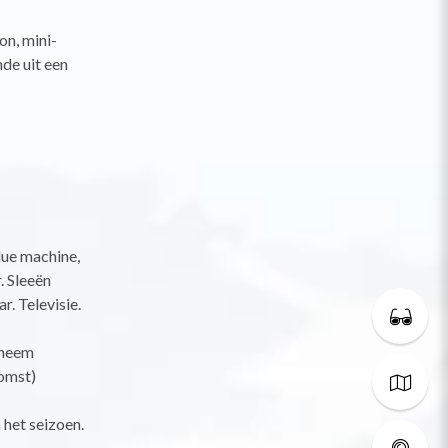
on, mini-
de uit een
due machine,
. Sleeën
. Televisie.
(neem
komst)
 het seizoen.