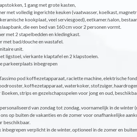
kapstokken, 1 gang met grote kasten,
r met volledig ingerichte keuken (vaatwasser, koelkast, magnetr
 keramische kookplaat, veel serviesgoed), eetkamer/salon, bestaan
 slaapbank, die een bed van 160 cm voor 2 personen vormt.
mer met 2 stapelbedden en kledingkast.
r met bad/douche en wastafel.
nitaire unit.
et ligstoel, vierkante klaptafel en 2 klapstoelen.
te parkeerplaats inbegrepen
r
Tassimo pod koffiezetapparaat, raclette machine, elektrische fon
oodrooster, koffiezetapparaat, waterkoker, stofzuiger, haardroger
Boeken, strips en gezelschapsspelen voor jong en oud, beschikbaar
epersonaliseerd van zondag tot zondag, voornamelijk in de winter 
 ons op buiten de vakanties en de zomer voor onafhankelijke aan
ur beschikbaar.
nbegrepen verplicht in de winter, optioneel in de zomer en buiten