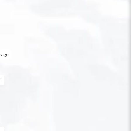
rage
f