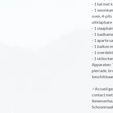
- 1 hal met 
- 1 woonkame
oven, 4-pits
uitklapbare
- 1 slaapka
- 1 badkame
- 1 aparte sa
- 1 balkon m
- 1 overdek
- 1 skilocke
Apparaten: 
pierrade, br
beschikbaar 
‍♂️Accueil g
contact met
linnenverhu
Schoonmaak i