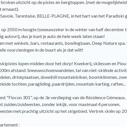
broken uitzicht op de pistes en bergtoppen. (met de mogelijkheid
 ernaast).
avoie, Tarentaise, BELLE-PLAGNE, in het hart van het Paradiski 
️
 op 2050 m hoogte (sneeuwzeker in de winter van half december t
dig autovrij, dus je kunt je auto de hele week laten staan!
m met winkels, bars, restaurants, bowlingbaan, Deep Nature spa. 
lle voorzieningen in de buurt als je dat wilt!
skipistes lopen midden door het dorp! Kwekerij, skilessen en Piou
00m afstand. Sneeuwschoenwandelen, tal van niet-skiënde activite
elen, drinkplaatsen, downhill mountainbiken, boomklimmen, zwe
eleide tochten, paragliding, paardrijden, mountain karting, raften...
nt "Flocon 301", op de 3e verdieping van de Résidence Gémeaux,
t zuiden/zuidwesten, zonder inkijk, voor maximaal 4 personen.
esten met prachtig uitzicht op het skigebied. Vertrek skiën op 20
artement :