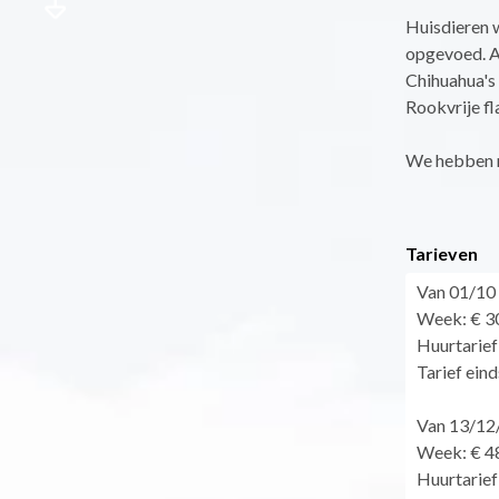
Huisdieren w
opgevoed. Aa
Chihuahua's
Rookvrije fl
We hebben n
Tarieven
Van 01/10
Week: € 3
Huurtarief
Tarief ein
Van 13/12
Week: € 48
Huurtarief