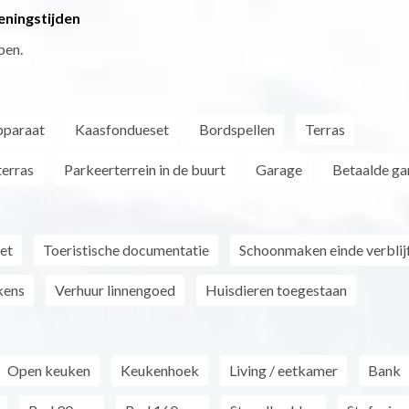
eningstijden
pen.
pparaat
Kaasfondueset
Bordspellen
Terras
erras
Parkeerterrein in de buurt
Garage
Betaalde ga
net
Toeristische documentatie
Schoonmaken einde verblij
kens
Verhuur linnengoed
Huisdieren toegestaan
Open keuken
Keukenhoek
Living / eetkamer
Bank