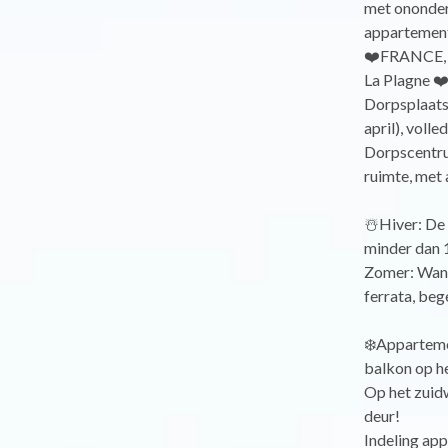
met ononder
appartement
❤️FRANCE, S
La Plagne ❤
Dorpsplaats
april), volle
Dorpscentru
ruimte, met a
☃️Hiver: De 
minder dan 1
Zomer: Wand
ferrata, beg
❄️Apparteme
balkon op he
Op het zuidw
deur!
Indeling app