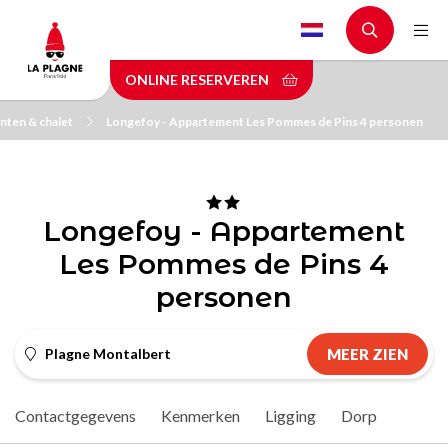
Skip
to
main
ONLINE RESERVEREN
content
ten & chalet
Longefoy - Appartement Les Pommes de Pins 4 personen
Longefoy - Appartement
Les Pommes de Pins 4
personen
Plagne Montalbert
MEER ZIEN
Contactgegevens
Kenmerken
Ligging
Dorp