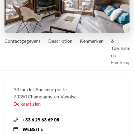
Contactgegevens
Description
Kenmerken
♿
Toerisme
en
Handicap
33 rue de l'Ancienne poste
73350 Champagny-en-Vanoise
De kaart zien
+33 6 25 63 69 08
WEBSITE