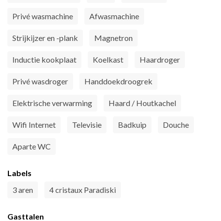
Privé wasmachine
Afwasmachine
Strijkijzer en -plank
Magnetron
Inductie kookplaat
Koelkast
Haardroger
Privé wasdroger
Handdoekdroogrek
Elektrische verwarming
Haard / Houtkachel
Wifi Internet
Televisie
Badkuip
Douche
Aparte WC
Labels
3 aren
4 cristaux Paradiski
Gasttalen