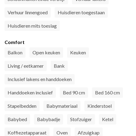
Verhuur linnengoed
Huisdieren toegestaan
Huisdieren mits toeslag
Comfort
Balkon
Open keuken
Keuken
Living / eetkamer
Bank
Inclusief lakens en handdoeken
Handdoeken inclusief
Bed 90 cm
Bed 160 cm
Stapelbedden
Babymateriaal
Kinderstoel
Babybed
Babybadje
Stofzuiger
Ketel
Koffiezetapparaat
Oven
Afzuigkap