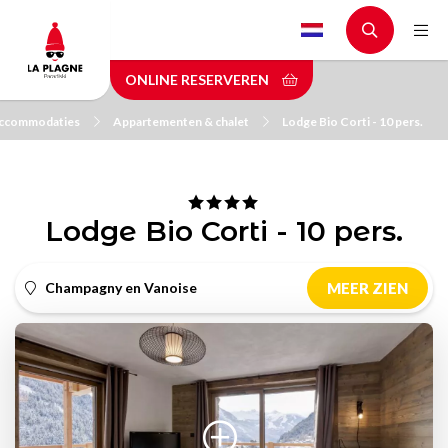
Skip
to
main
ONLINE RESERVEREN
content
ccommodaties
Appartementen & chalet
Lodge Bio Corti - 10 pers.
Lodge Bio Corti - 10 pers.
Champagny en Vanoise
MEER ZIEN