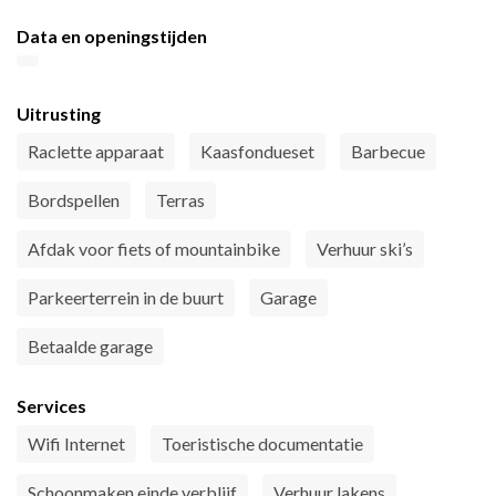
Data en openingstijden
Uitrusting
Raclette apparaat
Kaasfondueset
Barbecue
Bordspellen
Terras
Afdak voor fiets of mountainbike
Verhuur ski’s
Parkeerterrein in de buurt
Garage
Betaalde garage
Services
Wifi Internet
Toeristische documentatie
Schoonmaken einde verblijf
Verhuur lakens