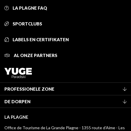
LA PLAGNE FAQ
SPORTCLUBS
LABELS EN CERTIFIKATEN
AL ONZE PARTNERS
PROFESSIONELE ZONE
Lid worden van het kantoor
DE DORPEN
Classificatie van de gemeubileerde accommodaties
La Plagne Vallée
Verblijfstaks
LA PLAGNE
Montchavin - Les Coches
Mediatheek
Office de Tourisme de La Grande Plagne - 1355 route d’Aime - Les
Champagny-en-Vanoise