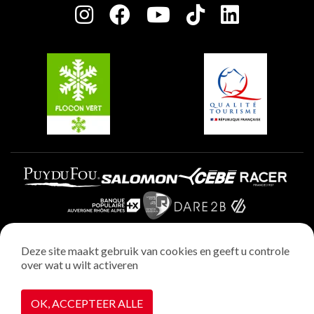
Plagne Centre
Charter van toegewijde spelers
Plagne Soleil
Groepen en seminars
Belle Plagne
Plagne Villages
Plagne Aime 2000
Deze site maakt gebruik van cookies en geeft u controle
over wat u wilt activeren
Wettelijke vermeldingen
Privacybeleid
OK, ACCEPTEER ALLE
Realisatie : StudioJuillet