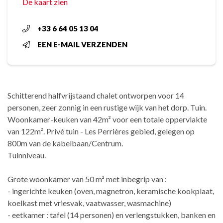
De kaart zien
+33 6 64 05 13 04
EEN E-MAIL VERZENDEN
Schitterend halfvrijstaand chalet ontworpen voor 14
personen, zeer zonnig in een rustige wijk van het dorp. Tuin.
Woonkamer-keuken van 42m² voor een totale oppervlakte
van 122m². Privé tuin - Les Perrières gebied, gelegen op
800m van de kabelbaan/Centrum.
Tuinniveau.
Grote woonkamer van 50 m² met inbegrip van :
- ingerichte keuken (oven, magnetron, keramische kookplaat,
koelkast met vriesvak, vaatwasser, wasmachine)
- eetkamer : tafel (14 personen) en verlengstukken, banken en