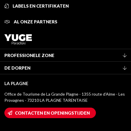
LABELS EN CERTIFIKATEN
AL ONZE PARTNERS
PROFESSIONELE ZONE
Lid worden van het kantoor
DE DORPEN
Classificatie van de gemeubileerde accommodaties
La Plagne Vallée
Verblijfstaks
LA PLAGNE
Champagny-en-Vanoise
Mediatheek
Office de Tourisme de La Grande Plagne - 1355 route d’Aime - Les
Montchavin - Les Coches
Provagnes - 73210 LA PLAGNE TARENTAISE
La Plagne logo's
Montalbert
Wifi toegang
CONTACTEN EN OPENINGSTIJDEN
Plagne 1800
Huis van de eigenaar
Plagne Bellecôte
Press room