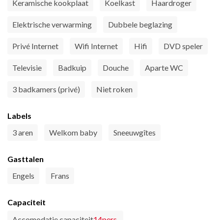
Keramische kookplaat
Koelkast
Haardroger
Elektrische verwarming
Dubbele beglazing
Privé Internet
Wifi Internet
Hifi
DVD speler
Televisie
Badkuip
Douche
Aparte WC
3 badkamers (privé)
Niet roken
Labels
3 aren
Welkom baby
Sneeuwgîtes
Gasttalen
Engels
Frans
Capaciteit
Accomodatie capaciteit
14pers.