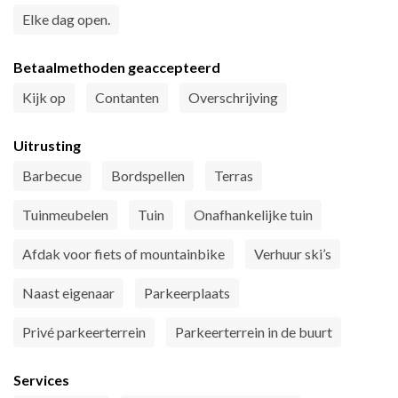
Elke dag open.
Betaalmethoden geaccepteerd
Kijk op
Contanten
Overschrijving
Uitrusting
Barbecue
Bordspellen
Terras
Tuinmeubelen
Tuin
Onafhankelijke tuin
Afdak voor fiets of mountainbike
Verhuur ski’s
Naast eigenaar
Parkeerplaats
Privé parkeerterrein
Parkeerterrein in de buurt
Services