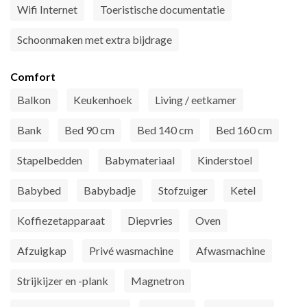
Wifi Internet
Toeristische documentatie
Schoonmaken met extra bijdrage
Comfort
Balkon
Keukenhoek
Living / eetkamer
Bank
Bed 90 cm
Bed 140 cm
Bed 160 cm
Stapelbedden
Babymateriaal
Kinderstoel
Babybed
Babybadje
Stofzuiger
Ketel
Koffiezetapparaat
Diepvries
Oven
Afzuigkap
Privé wasmachine
Afwasmachine
Strijkijzer en -plank
Magnetron