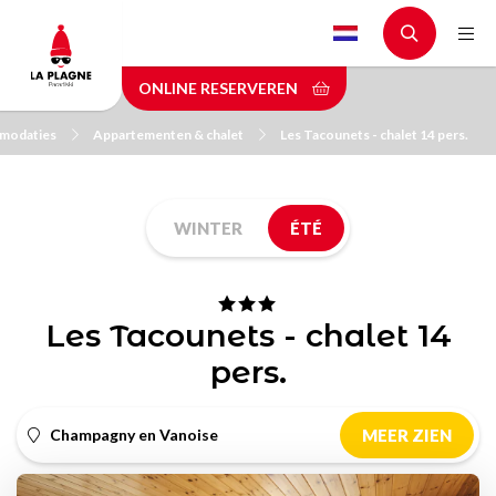
Skip
to
main
ONLINE RESERVEREN
content
modaties
Appartementen & chalet
Les Tacounets - chalet 14 pers.
WINTER
ÉTÉ
Les Tacounets - chalet 14
pers.
Champagny en Vanoise
MEER ZIEN