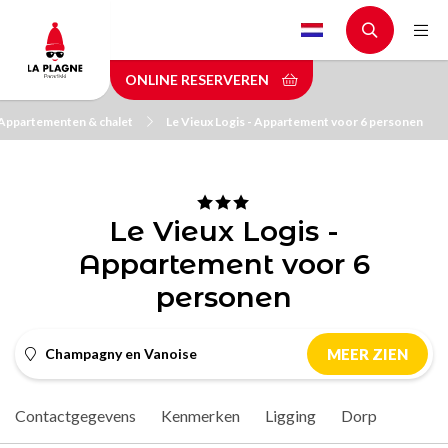
Skip
to
main
ONLINE RESERVEREN
content
Appartementen & chalet
Le Vieux Logis - Appartement voor 6 personen
Le Vieux Logis -
Appartement voor 6
personen
Champagny en Vanoise
MEER ZIEN
Contactgegevens
Kenmerken
Ligging
Dorp