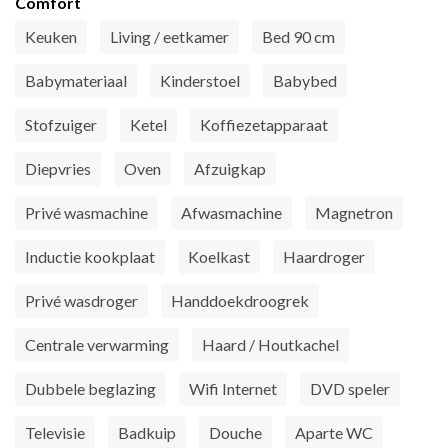
Comfort
Keuken
Living / eetkamer
Bed 90 cm
Babymateriaal
Kinderstoel
Babybed
Stofzuiger
Ketel
Koffiezetapparaat
Diepvries
Oven
Afzuigkap
Privé wasmachine
Afwasmachine
Magnetron
Inductie kookplaat
Koelkast
Haardroger
Privé wasdroger
Handdoekdroogrek
Centrale verwarming
Haard / Houtkachel
Dubbele beglazing
Wifi Internet
DVD speler
Televisie
Badkuip
Douche
Aparte WC