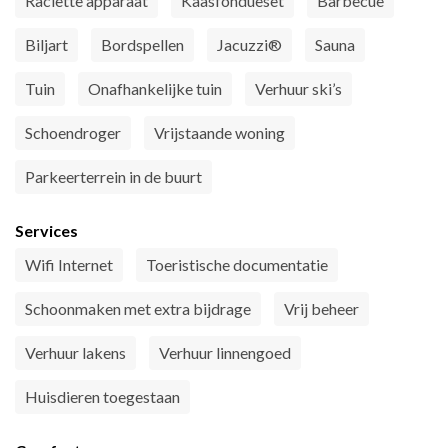
Raclette apparaat
Kaasfondueset
Barbecue
Biljart
Bordspellen
Jacuzzi®
Sauna
Tuin
Onafhankelijke tuin
Verhuur ski’s
Schoendroger
Vrijstaande woning
Parkeerterrein in de buurt
Services
Wifi Internet
Toeristische documentatie
Schoonmaken met extra bijdrage
Vrij beheer
Verhuur lakens
Verhuur linnengoed
Huisdieren toegestaan