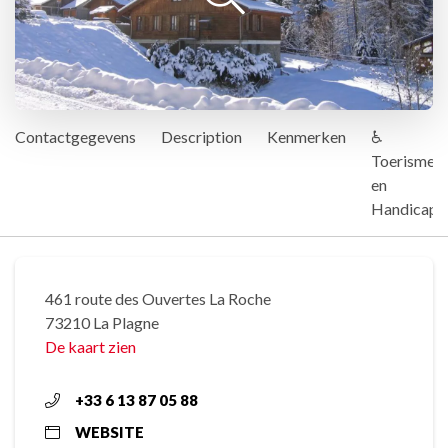
Contactgegevens
Description
Kenmerken
♿
Toerisme
en
Handicap
461 route des Ouvertes La Roche
73210 La Plagne
De kaart zien
+33 6 13 87 05 88
WEBSITE