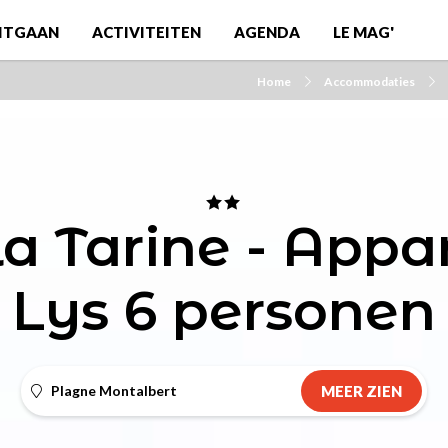
ITGAAN
ACTIVITEITEN
AGENDA
LE MAG'
Home
Accommodaties
la Tarine - App
Lys 6 personen
Plagne Montalbert
MEER ZIEN