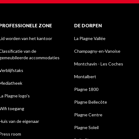
PROFESSIONELE ZONE
DE DORPEN
Lid worden van het kantoor
La Plagne Vallée
Classificatie van de
Champagny-en-Vanoise
gemeubileerde accommodaties
Montchavin - Les Coches
Verblijfstaks
Montalbert
Mediatheek
Plagne 1800
La Plagne logo's
Plagne Bellecôte
Wifi toegang
Plagne Centre
Huis van de eigenaar
Plagne Soleil
Press room