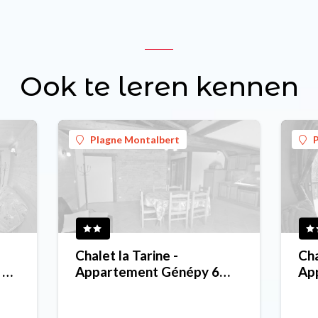
Ook te leren kennen
Plagne Montalbert
Chalet la Tarine -
Cha
 6
Appartement Génépy 6
Ap
personen
pe