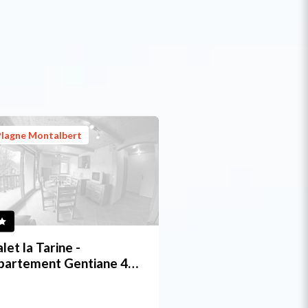
Plagne Montalbert
let la Tarine -
partement Gentiane 4/6
rsonen