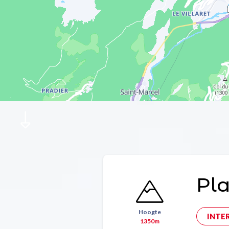
Pl
Hoogte
INTE
1350m