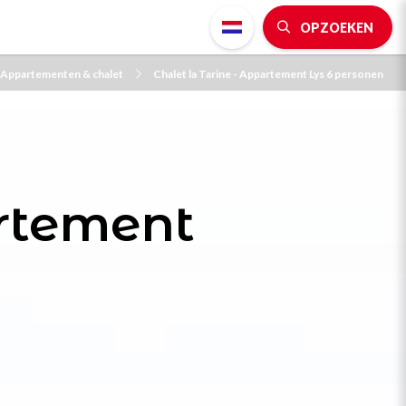
OPZOEKEN
Appartementen & chalet
Chalet la Tarine - Appartement Lys 6 personen
artement