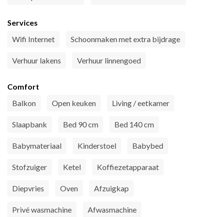
Services
Wifi Internet
Schoonmaken met extra bijdrage
Verhuur lakens
Verhuur linnengoed
Comfort
Balkon
Open keuken
Living / eetkamer
Slaapbank
Bed 90 cm
Bed 140 cm
Babymateriaal
Kinderstoel
Babybed
Stofzuiger
Ketel
Koffiezetapparaat
Diepvries
Oven
Afzuigkap
Privé wasmachine
Afwasmachine