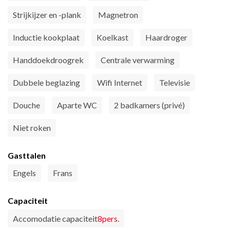
Strijkijzer en -plank
Magnetron
Inductie kookplaat
Koelkast
Haardroger
Handdoekdroogrek
Centrale verwarming
Dubbele beglazing
Wifi Internet
Televisie
Douche
Aparte WC
2 badkamers (privé)
Niet roken
Gasttalen
Engels
Frans
Capaciteit
Accomodatie capaciteit
8pers.