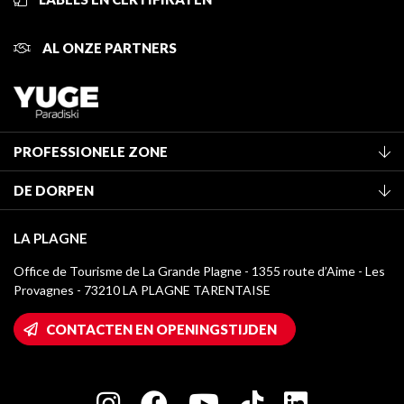
AL ONZE PARTNERS
PROFESSIONELE ZONE
Lid worden van het kantoor
DE DORPEN
Classificatie van de gemeubileerde accommodaties
La Plagne Vallée
Verblijfstaks
LA PLAGNE
Montchavin - Les Coches
Mediatheek
Office de Tourisme de La Grande Plagne - 1355 route d’Aime - Les
Champagny-en-Vanoise
Provagnes - 73210 LA PLAGNE TARENTAISE
La Plagne logo's
Montalbert
Wifi toegang
CONTACTEN EN OPENINGSTIJDEN
Plagne 1800
Huis van de eigenaar
Plagne Bellecôte
Press room
Plagne Centre
Charter van toegewijde spelers