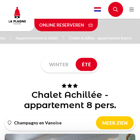
Skip
to
main
ONLINE RESERVEREN
content
ies
Appartementen & chalet
Chalet Achillée - appartement 8 pers.
WINTER
ÉTÉ
Chalet Achillée -
appartement 8 pers.
Champagny en Vanoise
MEER ZIEN