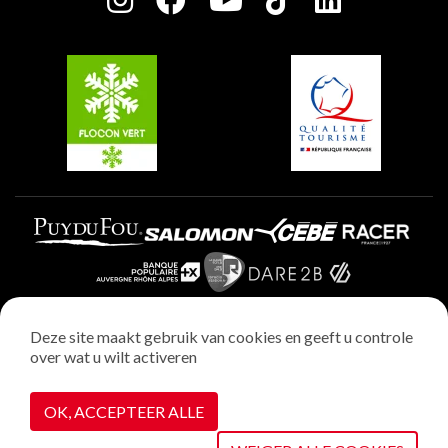
Plagne Soleil
Groepen en seminars
Belle Plagne
Plagne Villages
Plagne Aime 2000
Deze site maakt gebruik van cookies en geeft u controle
over wat u wilt activeren
Wettelijke vermeldingen
Privacybeleid
OK, ACCEPTEER ALLE
Realisatie : StudioJuillet
Cookiebeheer