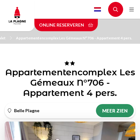
Skip
to
main
ONLINE RESERVEREN
content
let
Appartementencomplex Les Gémeaux N°706 - Appartement 4 pers.
Appartementencomplex Les
Gémeaux N°706 -
Appartement 4 pers.
Belle Plagne
MEER ZIEN