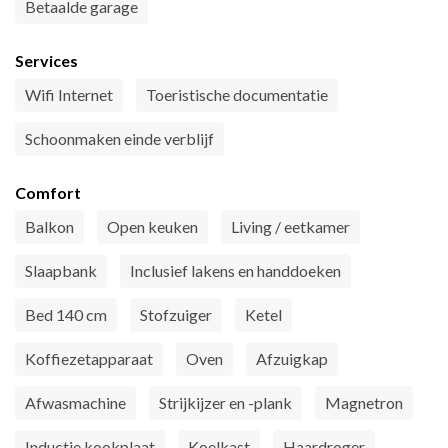
Betaalde garage
Services
Wifi Internet
Toeristische documentatie
Schoonmaken einde verblijf
Comfort
Balkon
Open keuken
Living / eetkamer
Slaapbank
Inclusief lakens en handdoeken
Bed 140 cm
Stofzuiger
Ketel
Koffiezetapparaat
Oven
Afzuigkap
Afwasmachine
Strijkijzer en -plank
Magnetron
Inductie kookplaat
Koelkast
Haardroger