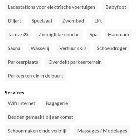
Ladestations voor elektrische voertuigen
Babyfoot
Biljart
Speelzaal
Zwembad
Lift
Jacuzzi®
Zintuiglijke douche
Spa
Hammam
Sauna
Wasserij
Verhuur ski’s
Schoendroger
Parkeerplaats
Overdekt parkeerterrein
Parkeerterrein in de buurt
Services
Wifi Internet
Bagagerie
Bedden gemaakt bij aankomst
Schoonmaken einde verblijf
Massages / Modelages