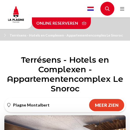
Skip
to
main
ONLINE RESERVEREN
content
Terrésens - Hotels en Complexen - Appartementencomplex Le Snoroc
Terrésens - Hotels en
Complexen -
Appartementencomplex Le
Snoroc
Plagne Montalbert
MEER ZIEN