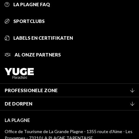
LA PLAGNE FAQ
SPORTCLUBS
LABELS EN CERTIFIKATEN
AL ONZE PARTNERS
PROFESSIONELE ZONE
Lid worden van het kantoor
DE DORPEN
Classificatie van de gemeubileerde accommodaties
La Plagne Vallée
Verblijfstaks
LA PLAGNE
Montchavin - Les Coches
Mediatheek
Office de Tourisme de La Grande Plagne - 1355 route d’Aime - Les
Champagny-en-Vanoise
Provagnes - 73210 LA PLAGNE TARENTAISE
La Plagne logo's