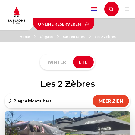
Skip
to
main
ONLINE RESERVEREN
content
Home
Uitgaan
Bars en cafés
Les 2 Zèbres
WINTER
ÉTÉ
Les 2 Zèbres
Plagne Montalbert
MEER ZIEN