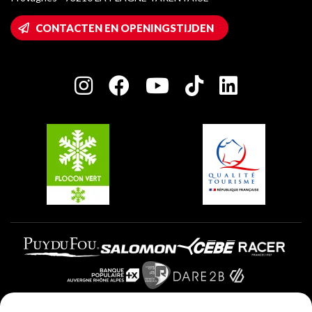
Montalbert
Wifi toegang
CONTACTEN EN OPENINGSTIJDEN
Plagne 1800
Huis van de eigenaar
Plagne Bellecôte
Press room
Plagne Centre
Charter van toegewijde spelers
Plagne Soleil
Groepen en seminars
Belle Plagne
Plagne Villages
Plagne Aime 2000