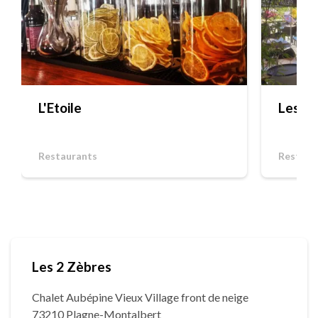
L'Etoile
Les 2 
Restaurants
Restaur
Les 2 Zèbres
Chalet Aubépine Vieux Village front de neige
73210 Plagne-Montalbert