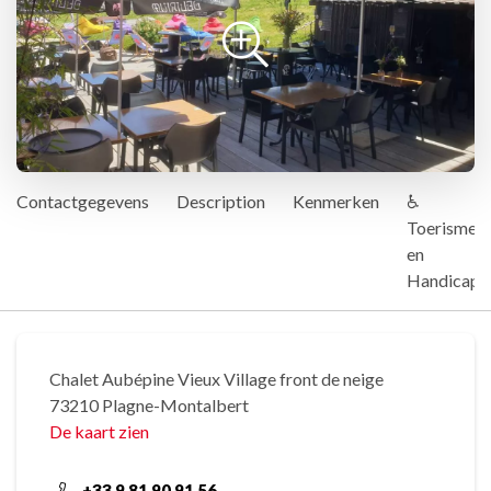
Contactgegevens
Description
Kenmerken
♿
Toerisme
en
Handicap
Chalet Aubépine Vieux Village front de neige
73210 Plagne-Montalbert
De kaart zien
+33 9 81 90 91 56