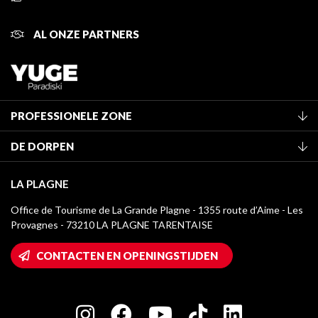
AL ONZE PARTNERS
PROFESSIONELE ZONE
Lid worden van het kantoor
DE DORPEN
Classificatie van de gemeubileerde accommodaties
La Plagne Vallée
Verblijfstaks
LA PLAGNE
Champagny-en-Vanoise
Mediatheek
Office de Tourisme de La Grande Plagne - 1355 route d’Aime - Les
Montchavin - Les Coches
Provagnes - 73210 LA PLAGNE TARENTAISE
La Plagne logo's
Montalbert
Wifi toegang
CONTACTEN EN OPENINGSTIJDEN
Plagne 1800
Huis van de eigenaar
Plagne Bellecôte
Press room
Plagne Centre
Charter van toegewijde spelers