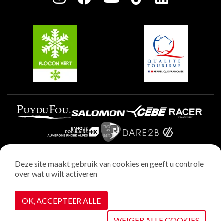
Plagne Soleil
Groepen en seminars
Belle Plagne
Plagne Villages
Plagne Aime 2000
Deze site maakt gebruik van cookies en geeft u controle
over wat u wilt activeren
Wettelijke vermeldingen
Privacybeleid
OK, ACCEPTEER ALLE
Realisatie : StudioJuillet
Cookiebeheer
WEIGER ALLE COOKIES