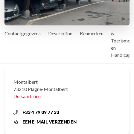
Contactgegevens
Description
Kenmerken
♿
Toerisme
en
Handicap
Montalbert
73210 Plagne-Montalbert
De kaart zien
+33 4 79 09 77 33
EEN E-MAIL VERZENDEN