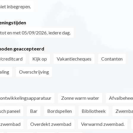
niet inbegrepen.
eningstijden
tot en met 05/09/2026, iedere dag.
hoden geaccepteerd
/creditcard
Kijk op
Vakantiecheques
Contanten
aling
Overschrijving
ontwikkelingsapparatuur
Zonne warm water
Afvalbehee
sch paneel
Bar
Bordspellen
Bibliotheek
Zwemb
t zwembad
Overdekt zwembad
Verwarmd zwembad.