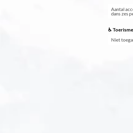
Aantal ac
dans zes p
♿ Toerisme
Niet toega