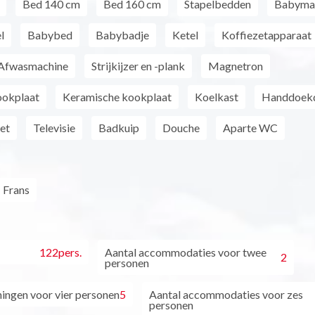
Bed 140 cm
Bed 160 cm
Stapelbedden
Babymat
l
Babybed
Babybadje
Ketel
Koffiezetapparaat
Afwasmachine
Strijkijzer en -plank
Magnetron
ookplaat
Keramische kookplaat
Koelkast
Handdoek
net
Televisie
Badkuip
Douche
Aparte WC
Frans
122pers.
Aantal accommodaties voor twee
2
personen
ingen voor vier personen
5
Aantal accommodaties voor zes
personen