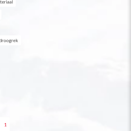
eriaal
droogrek
1