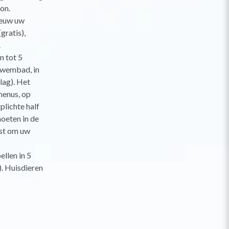
on.
ieuw uw
gratis),
.
n tot 5
zwembad, in
lag). Het
menus, op
plichte half
moeten in de
nst om uw
ellen in 5
). Huisdieren