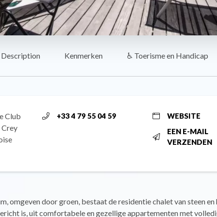
Description
Kenmerken
♿ Toerisme en Handicap
e Club
+33 4 79 55 04 59
WEBSITE
u Crey
EEN E-MAIL
oise
VERZENDEN
um, omgeven door groen, bestaat de residentie chalet van steen en 
ericht is, uit comfortabele en gezellige appartementen met volledi