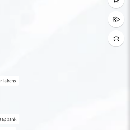
r lakens
laapbank