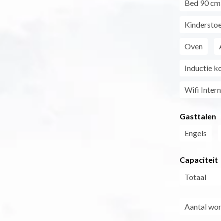
Bed 90 cm
Kinderstoe
Oven
Inductie k
Wifi Inter
Gasttalen
Engels
Capaciteit
Totaal
Aantal won