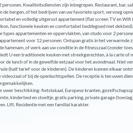
2 personen. Kwaliteitsdiensten zijn inbegrepen. Restaurant, bar, sal
n de bergen, of het bedrijven van uw favoriete sport, vervoeg opn
ortabel en volledig uitgerust appartement (flat screen TV en Wifi (
alkon, functionele keuken en comfortabel beddegoed met dekbed)
e types appartementen en oppervlakten, van studo voor 2 persone
ppartement voor 12 personen. Ontspan gratis in het verwarmde 
de hammam, of werk aan uw conditie in de fitnesszaal (zonder toes
iedt U een traditionele keuken met streekgerechten, à la carte of 
oor de lunch of in de gewelfde eetzaal voor het avondmaal. Niet ver
ule (half tarief voor de kinderen). De kinderen kunnen elkaar ont
e videozaal of bij de openluchtspellen. De receptie is ten uwen die
vergemakkelijken.
ter uwer beschikking: fietslokaal, Europese kranten, gezelfschapssp
imte, kinderbed en stoeltje, gratis parking, private garage (toeslag
en. Lift. Residentie met een familial karakter.