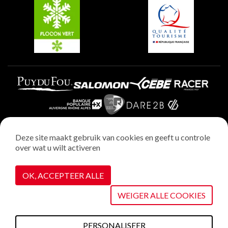
Plagne Villages
Plagne Aime 2000
Deze site maakt gebruik van cookies en geeft u controle
over wat u wilt activeren
Wettelijke vermeldingen
Privacybeleid
OK, ACCEPTEER ALLE
Realisatie : StudioJuillet
Cookiebeheer
WEIGER ALLE COOKIES
PERSONALISEER