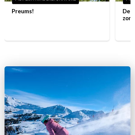
Preums!
De c
zome
in L