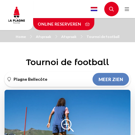
Skip
to
main
ONLINE RESERVEREN
content
Home
Afspraak
Afspraak
Tournoi de football
Tournoi de football
Plagne Bellecôte
MEER ZIEN