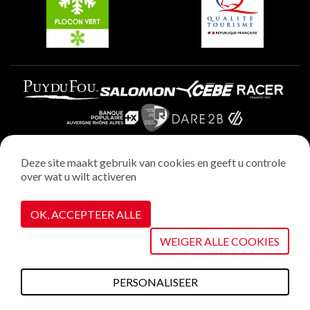
Plagne Aime 2000
Deze site maakt gebruik van cookies en geeft u controle
over wat u wilt activeren
Wettelijke vermeldingen
Privacybeleid
OK, ACCEPTEER ALLE
Realisatie : StudioJuillet
Cookiebeheer
WEIGER ALLE COOKIES
PERSONALISEER
Wat te doen deze
Plannen &
Webcams
Weerbericht
Toegang