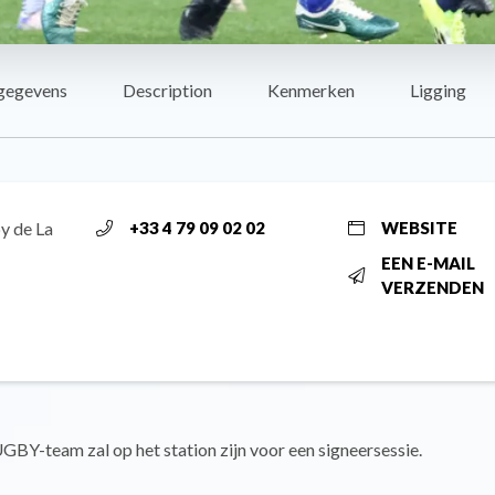
gegevens
Description
Kenmerken
Ligging
y de La
+33 4 79 09 02 02
WEBSITE
EEN E-MAIL
VERZENDEN
BY-team zal op het station zijn voor een signeersessie.