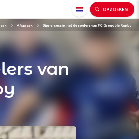
OPZOEKEN
raak
Afspraak
Signersessie met de spelers van FC Grenoble Rugby
lers van
by