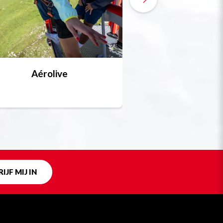
Aérolive
Bobsleigh, skel
Uniek in fra
IJF MIJ IN