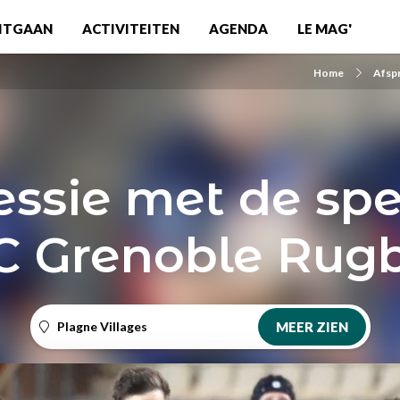
ITGAAN
ACTIVITEITEN
AGENDA
LE MAG'
Home
Afsp
essie met de spe
C Grenoble Rug
Plagne Villages
MEER ZIEN