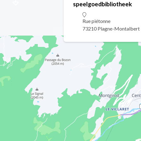
speelgoedbibliotheek
Rue piétonne
73210 Plagne-Montalbert