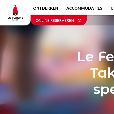
Skip
ONTDEKKEN
ACCOMMODATIES
U
to
main
ONLINE RESERVEREN
content
Le F
Tak
sp