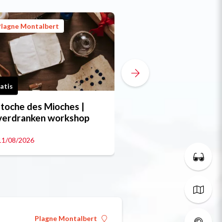
Plagne Montalbert
Plagne Montalbert
atis
Gratis
toche des Mioches |
Le Festoche des Mi
verdranken workshop
Le chantier des Mi
11/08/2026
Op 13/08/2026
Plagne Montalbert