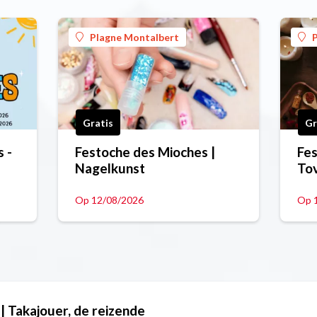
Plagne Montalbert
Gratis
Gr
 -
Festoche des Mioches |
Fes
Nagelkunst
To
Op 12/08/2026
Op 
| Takajouer, de reizende