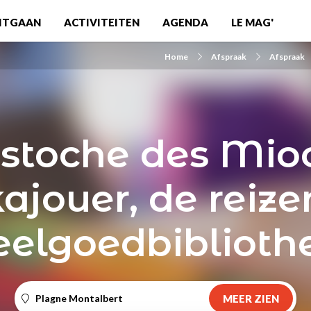
ITGAAN
ACTIVITEITEN
AGENDA
LE MAG'
Home
Afspraak
Afspraak
estoche des Mioc
ajouer, de reiz
eelgoedbiblioth
Plagne Montalbert
MEER ZIEN