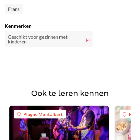
Frans
Kenmerken
Geschikt voor gezinnen met
ja
kinderen
Ook te leren kennen
Plagne Montalbert
Plag