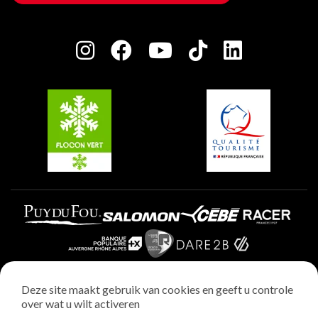
Huis van de eigenaar
Plagne Bellecôte
Press room
Plagne Centre
Charter van toegewijde spelers
Plagne Soleil
Groepen en seminars
Belle Plagne
Plagne Villages
Plagne Aime 2000
Deze site maakt gebruik van cookies en geeft u controle
over wat u wilt activeren
Wettelijke vermeldingen