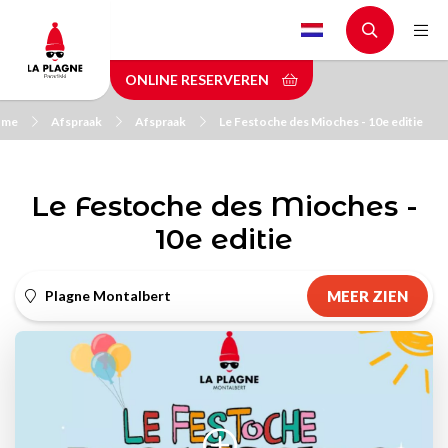
Skip
to
main
ONLINE RESERVEREN
content
ome
Afspraak
Afspraak
Le Festoche des Mioches - 10e editie
Le Festoche des Mioches -
10e editie
Plagne Montalbert
MEER ZIEN