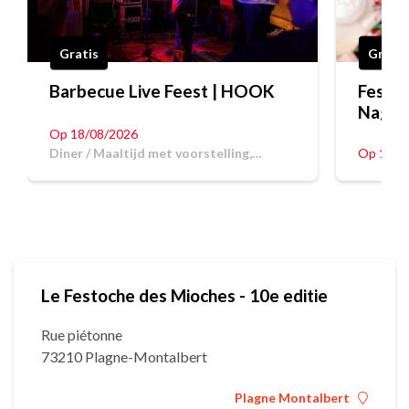
Gratis
Gratis
Barbecue Live Feest | HOOK
Festoc
Nagel
Op 18/08/2026
Diner / Maaltijd met voorstelling,
Op 12/0
Voorstelling
Le Festoche des Mioches - 10e editie
Rue piétonne
73210 Plagne-Montalbert
Plagne Montalbert