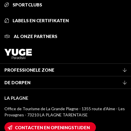
SPORTCLUBS
LABELS EN CERTIFIKATEN
AL ONZE PARTNERS
PROFESSIONELE ZONE
Lid worden van het kantoor
DE DORPEN
Classificatie van de gemeubileerde accommodaties
La Plagne Vallée
Verblijfstaks
LA PLAGNE
Montchavin - Les Coches
Mediatheek
Office de Tourisme de La Grande Plagne - 1355 route d’Aime - Les
Champagny-en-Vanoise
Provagnes - 73210 LA PLAGNE TARENTAISE
La Plagne logo's
Montalbert
Wifi toegang
CONTACTEN EN OPENINGSTIJDEN
Plagne 1800