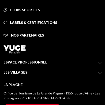
CLUBS SPORTIFS
LABELS & CERTIFICATIONS
NOS PARTENAIRES
ESPACE PROFESSIONNEL
Adhérer à l'office de tourisme
LES VILLAGES
Classement des meublés
La Plagne Vallée
Taxe de séjour
LA PLAGNE
Montchavin - Les Coches
Médiathèque
Office de Tourisme de La Grande Plagne - 1355 route d’Aime - Les
Champagny-en-Vanoise
Provagnes - 73210 LA PLAGNE TARENTAISE
Logos La Plagne
Montalbert