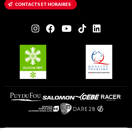
Accès Wifi
CONTACTS ET HORAIRES
Plagne 1800
Maison des Propriétaires
Plagne Bellecôte
Salle de presse
Plagne Centre
Charte des Acteurs Engagés
Plagne Soleil
Groupes et séminaires
Belle Plagne
Plagne Villages
Plagne Aime 2000