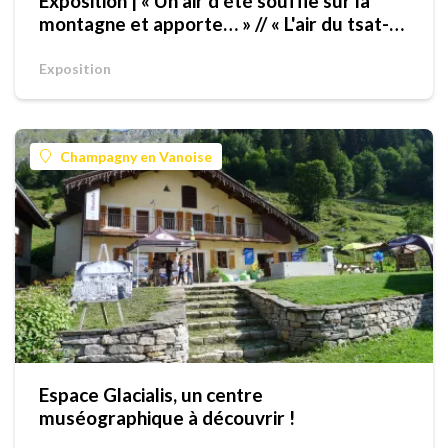
Exposition | « Un air d’été souffle sur la
montagne et apporte… » // « L'air du tsat-
temp soufle sus la montagne e porte… »
Exposition
Champagny en Vanoise
Espace Glacialis, un centre
muséographique à découvrir !