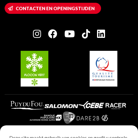
Wifi toegang
CONTACTEN EN OPENINGSTIJDEN
Plagne 1800
Huis van de eigenaar
Plagne Bellecôte
Press room
Plagne Centre
Charter van toegewijde spelers
Plagne Soleil
Groepen en seminars
Belle Plagne
Plagne Villages
Plagne Aime 2000
Deze site maakt gebruik van cookies en geeft u controle