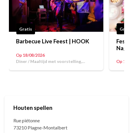
Gratis
Gratis
Barbecue Live Feest | HOOK
Festoc
Nagel
Op 18/08/2026
Diner / Maaltijd met voorstelling,
Op 12/0
Voorstelling
Houten spellen
Rue piétonne
73210 Plagne-Montalbert