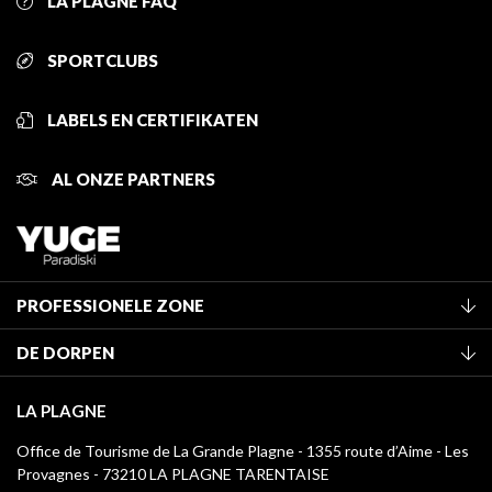
LA PLAGNE FAQ
SPORTCLUBS
LABELS EN CERTIFIKATEN
AL ONZE PARTNERS
PROFESSIONELE ZONE
Lid worden van het kantoor
DE DORPEN
Classificatie van de gemeubileerde accommodaties
La Plagne Vallée
Verblijfstaks
LA PLAGNE
Montchavin - Les Coches
Mediatheek
Office de Tourisme de La Grande Plagne - 1355 route d’Aime - Les
Champagny-en-Vanoise
Provagnes - 73210 LA PLAGNE TARENTAISE
La Plagne logo's
Montalbert