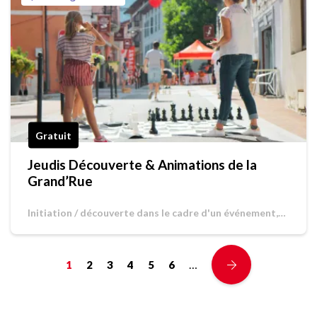
Gratuit
Jeudis Découverte & Animations de la
Grand’Rue
Initiation / découverte dans le cadre d'un événement,
Jeu de piste / Chasse au trésor
…
1
2
3
4
5
6