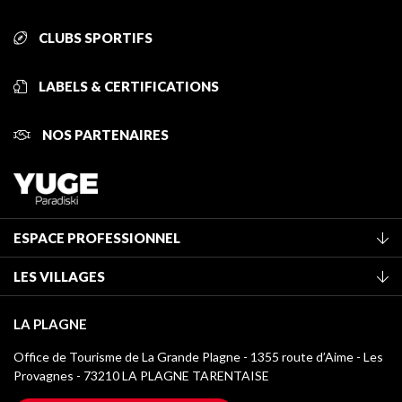
CLUBS SPORTIFS
LABELS & CERTIFICATIONS
NOS PARTENAIRES
ESPACE PROFESSIONNEL
Adhérer à l'office de tourisme
LES VILLAGES
Classement des meublés
La Plagne Vallée
Taxe de séjour
LA PLAGNE
Champagny-en-Vanoise
Médiathèque
Office de Tourisme de La Grande Plagne - 1355 route d’Aime - Les
Montchavin - Les Coches
Provagnes - 73210 LA PLAGNE TARENTAISE
Logos La Plagne
Montalbert