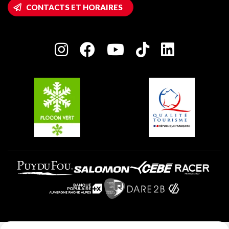
Accès Wifi
CONTACTS ET HORAIRES
Plagne 1800
Maison des Propriétaires
Plagne Bellecôte
Salle de presse
Plagne Centre
Charte des Acteurs Engagés
Plagne Soleil
Groupes et séminaires
Belle Plagne
Plagne Villages
Plagne Aime 2000