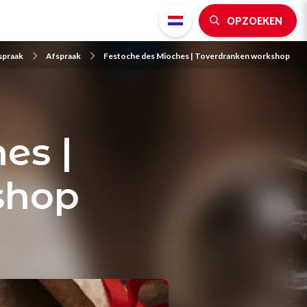
OPZOEKEN
spraak
Afspraak
Festoche des Mioches | Toverdranken workshop
es |
shop