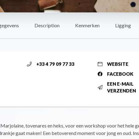
gegevens
Description
Kenmerken
Ligging
+33 4 79 09 77 33
WEBSITE
FACEBOOK
EEN E-MAIL
VERZENDEN
Marjolaine, tovenares en heks, voor een workshop voor het hele g
drankje gaat maken! Een betoverend moment voor jong en oud. Insc