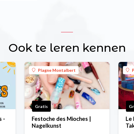
Ook te leren kennen
Plagne Montalbert
Gratis
Gr
 -
Festoche des Mioches |
Le 
Nagelkunst
Tak
spe