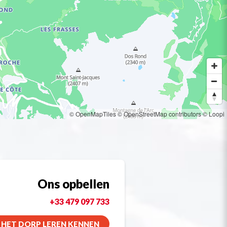
© OpenMapTiles
© OpenStreetMap contributors
© Loopi
Ons opbellen
+33 479 097 733
HET DORP LEREN KENNEN