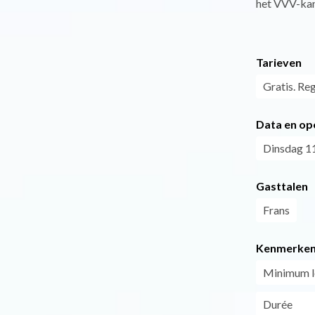
het VVV-kan
Tarieven
Gratis. Reg
Data en op
Dinsdag 11
Gasttalen
Frans
Kenmerke
Minimum le
Durée