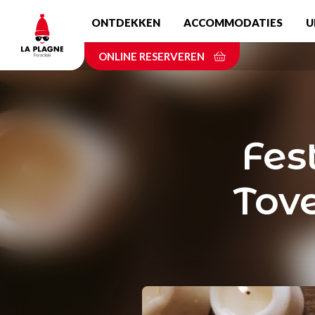
Skip
ONTDEKKEN
ACCOMMODATIES
U
to
main
ONLINE RESERVEREN
content
Fes
Tov