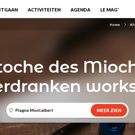
ITGAAN
ACTIVITEITEN
AGENDA
LE MAG'
Home
Af
toche des Mioch
erdranken work
Plagne Montalbert
MEER ZIEN