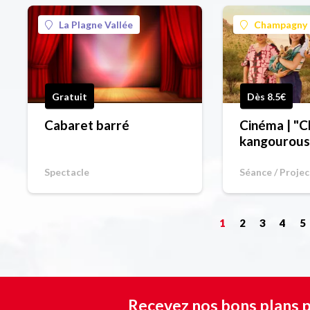
La Plagne Vallée
Champagny 
Gratuit
Dès 8.5€
Cabaret barré
Cinéma | "Ch
kangourous
Spectacle
Séance / Proje
1
2
3
4
5
Recevez nos bons plans p