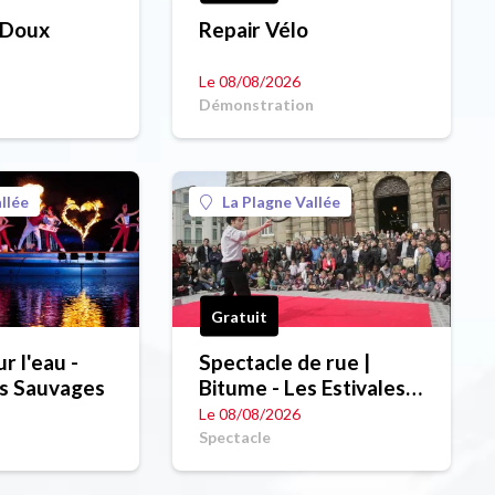
: Doux
Repair Vélo
Le 08/08/2026
Démonstration
llée
La Plagne Vallée
Gratuit
r l'eau -
Spectacle de rue |
es Sauvages
Bitume - Les Estivales
Sauvages
Le 08/08/2026
Spectacle