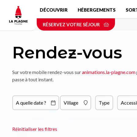
Aller
DÉCOUVRIR
HÉBERGEMENTS
SOR
au
contenu
RÉSERVEZ VOTRE SÉJOUR
principal
Rendez-vous
Sur votre mobile rendez-vous sur
animations.la-plagne.com
passe à tout instant.
A quelle date ?
Village
Type
Accessi
Réinitialiser les filtres