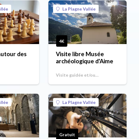
llée
La Plagne Vallée
4€
autour des
Visite libre Musée
archéologique d'Aime
Visite guidée et/ou
commentée
llée
La Plagne Vallée
Gratuit