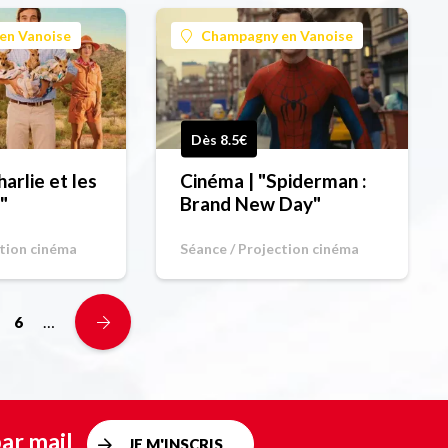
en Vanoise
Champagny en Vanoise
Dès 8.5€
arlie et les
Cinéma | "Spiderman :
"
Brand New Day"
ction cinéma
Séance / Projection cinéma
…
6
ar mail
JE M'INSCRIS