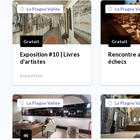
La Plagne Vallée
La Plagne Va
Gratuit
Gratuit
Exposition #10 | Livres
Rencontre 
d'artistes
échecs
Exposition
La Plagne Vallée
La Plagne Va
4€