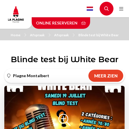
Skip
to
main
ONLINE RESERVEREN
content
Home
Afspraak
Afspraak
Blinde test bij White Bear
Blinde test bij White Bear
Plagne Montalbert
MEER ZIEN